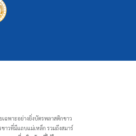
ยเฉพาะอย่างยิ่งบัตรพลาสติกขาว
รขาวที่มีแถบแม่เหล็ก รวมถึงสมาร์