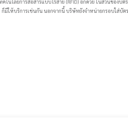
เทคโนโลยีการสื่อสารแบบไร้สาย (RFID) อีกด้วย ในส่วนของบัตร 
ก็มีให้บริการเช่นกัน นอกจากนี้ บริษัทยังจำหน่ายกรอบใส่บัต